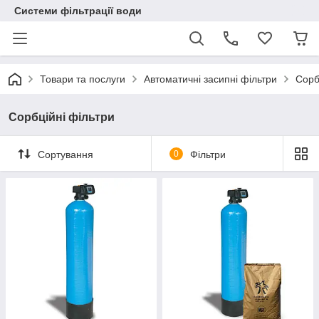
Системи фільтрації води
Товари та послуги
Автоматичні засипні фільтри
Сорб
Сорбційні фільтри
Сортування
0
Фільтри