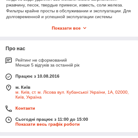
ржавчину, песок, твердые примеси, известь, соли железа.
Фильтры крайне просты в обслуживании и эксплуатации. Для
долговременной и успешной эксплуатации системы
необходимо лишь исправно менять фильтрационные
Показати все
картриджи или промывать сетчатый фильтрующий элемент.
Кроме этого, фильтры механической очистки воды очень
стойкие, ведь их изготавливают из очень прочных
материалов, устойчивых к повреждениям твердыми
Про нас
частичками. Это свойство гарантирует долгий срок
эксплуатации.
Рейтинг не сформований
Менше 5 відгуків за останній рік
Головними перевагами цього типу фільтрів є:
- висока ефективність очищення води від різноманітних
Працює з 10.08.2016
забруднень до 20-40 мікрон;
м. Київ
- велика ємність фільтруючого матеріалу;
м. Київ, ст. м. Лісова вул. Кубанської України, 1А, 02000,
- фільтри сприяють легкій регенерації без використання
Київ, Україна
додаткових реагентів;
Контакти
- висока продуктивність.
Сьогодні працює з 11:00 до 15:00
Показати весь графік роботи