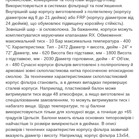
Використовуються в системах фільтрації та пом'якшення.
Внутрішній шар корпусу виготовлений з поліетилену (корпусу
діаметром від 8 до 21 дюйма) або FRP (корпусу діаметром від
24 дюймів), що обумовлює підвищену корозійну стійкість).
Зовнішній шар - зі скловолокна. За бажанням, корпуси можуть
комплектуватися керуючими клапанами RX. Обмеження:
максимальний тиск - 10 Бар максимальна температура - 400
°C Характеристика: Тип - 2472 Діаметр × висота, дюйм - 24" ×
72" Діаметр, мм - 620 Висота без підставки, мм - 1800 Висота
з підставкою, мм - 2030 Діаметр горловини, дюйм - 4" Об'єм,
л - 480 Сучасні корпуси фільтрів виготовлені з поліпропілену й
армовані зовні склопластикова нитка просоченою епоксидною
смолою. За технічними характеристиками склопластиковий
корпус фільтра становить, а в деяких випадках перевершує
сталеві корпуси. Наприклад, пластиковий балон може
витримувати тиск води 48 атмосфери, а якщо виготовлені за
спеціалізованим замовленням, то можуть витримувати тиск і
набагато вище. Щодо температури, то ці балони
використовуються тільки для холодної води, а точніше до +65
градусів Цельсія. Балони мають кілька основних типорозмірів і
найчастіше їх розміри вимірюються в дюймах. В описі
розмірів і технічних характеристик корпусу фільтра зазвичай
вказують діаметр і висоту. Наприклад: корпус фільтра 13х54,