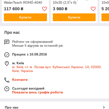
WaterTeach ROHD-4040
10х35 (2,5"х 0)
10х5
STANDARD (4 мембрани)
117 600
3 980
5 2
₴
₴
Купити
Купити
Про нас
Рейтинг не сформований
Менше 5 відгуків за останній рік
Працює з 10.08.2016
м. Київ
м. Київ, ст. м. Лісова вул. Кубанської України, 1А, 02000,
Київ, Україна
Контакти
Сьогодні вихідний
Показати весь графік роботи
Про нас