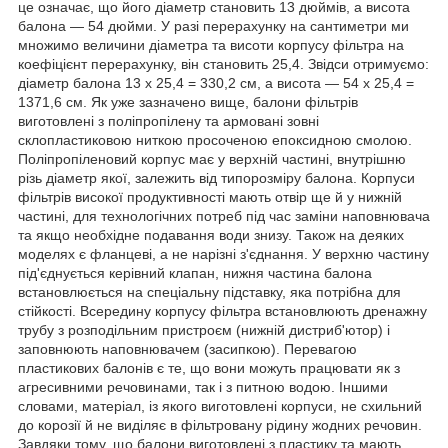
це означає, що його діаметр становить 13 дюймів, а висота
балона — 54 дюйми. У разі перерахунку на сантиметри ми
множимо величини діаметра та висоти корпусу фільтра на
коефіцієнт перерахунку, він становить 25,4. Звідси отримуємо:
діаметр балона 13 х 25,4 = 330,2 см, а висота — 54 х 25,4 =
1371,6 см. Як уже зазначено вище, балони фільтрів
виготовлені з поліпропілену та армовані зовні
склопластиковою ниткою просоченою епоксидною смолою.
Поліпропіленовий корпус має у верхній частині, внутрішню
різь діаметр якої, залежить від типорозміру балона. Корпуси
фільтрів високої продуктивності мають отвір ще й у нижній
частині, для технологічних потреб під час заміни наповнювача
та якщо необхідне подавання води знизу. Також на деяких
моделях є фланцеві, а не нарізні з'єднання. У верхню частину
під'єднується керівний клапан, нижня частина балона
встановлюється на спеціальну підставку, яка потрібна для
стійкості. Всередину корпусу фільтра встановлюють дренажну
трубу з розподільним пристроєм (нижній дистриб'ютор) і
заповнюють наповнювачем (засипкою). Перевагою
пластикових балонів є те, що вони можуть працювати як з
агресивними речовинами, так і з питною водою. Іншими
словами, матеріал, із якого виготовлені корпуси, не схильний
до корозії й не виділяє в фільтровану рідину жодних речовин.
Завдяки тому, що балони виготовлені з пластику та мають