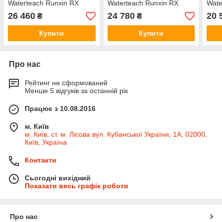
Waterteach Runxin RX
Waterteach Runxin RX
Wate
1054 MIX Fe+
1054 MIX
0844
26 460
24 780
20 
₴
₴
Купити
Купити
Про нас
Рейтинг не сформований
Менше 5 відгуків за останній рік
Працює з 10.08.2016
м. Київ
м. Київ, ст. м. Лісова вул. Кубанської України, 1А, 02000,
Київ, Україна
Контакти
Сьогодні вихідний
Показати весь графік роботи
Про нас