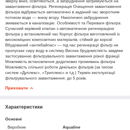
зверху вниз, освітлюється, а забруднення затримуються на
завантаженні фільтра. Регенерація Очищення завантаження
фільтра відбувається автоматично в заданий час зворотним
потоком води — знизу вгору. Накопичені забруднення
змиваються в каналізацію. Особливості та Переваги фільтра:
Сучасний керівний клапан з автоматичною регенерацією
фільтра у встановлений час Корпус фільтра виготовлений із
високоміцних композитних матеріалів, стійкий до корозії
Вбудований «антибайпас» — під час регенерації фільтр не
пропускає сиру воду в систему Висока брудомісткість завдяки
застосуванню фільтрувального завантаження різної фракції
Можливість встановлення додаткових промивань фільтра
Можливість спільної роботи декількох фільтрів (за типом
систем «Дуплекс», «Триплекс» и т.д.) Термін експлуатації
фільтрувального завантаження: до 5 років.
Приховати
Характеристики
Основні
Виробник
Aqualine