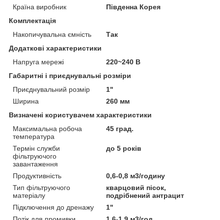
Країна виробник
Південна Корея
Комплектація
Накопичувальна ємність
Так
Додаткові характеристики
Напруга мережі
220~240 В
Габаритні і приєднувальні розміри
Приєднувальний розмір
1"
Ширина
260 мм
Визначені користувачем характеристики
Максимальна робоча
45 град.
температура
Термін служби
до 5 років
фільтруючого
завантаження
Продуктивність
0,6-0,8 м3/годину
Тип фільтруючого
кварцовий пісок,
матеріалу
подрібнений антрацит
Підключення до дренажу
1"
Потік для промивки
1,6-1,9 м3/год