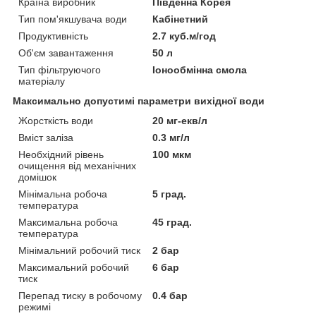
Країна виробник
Південна Корея
Тип пом'якшувача води
Кабінетний
Продуктивність
2.7 куб.м/год
Об'єм завантаження
50 л
Тип фільтруючого
Іонообмінна смола
матеріалу
Максимально допустимі параметри вихідної води
Жорсткість води
20 мг-екв/л
Вміст заліза
0.3 мг/л
Необхідний рівень
100 мкм
очищення від механічних
домішок
Мінімальна робоча
5 град.
температура
Максимальна робоча
45 град.
температура
Мінімальний робочий тиск
2 бар
Максимальний робочий
6 бар
тиск
Перепад тиску в робочому
0.4 бар
режимі