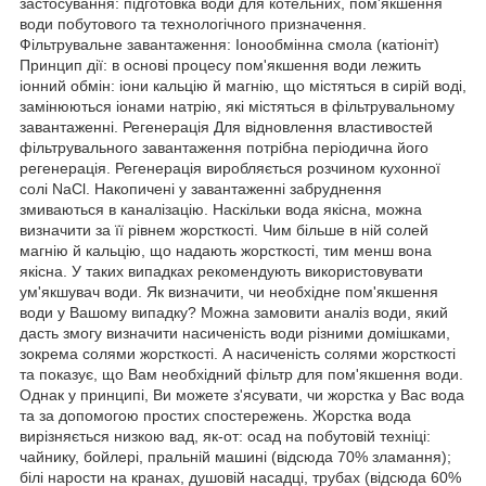
застосування: підготовка води для котельних, пом'якшення
води побутового та технологічного призначення.
Фільтрувальне завантаження: Іонообмінна смола (катіоніт)
Принцип дії: в основі процесу пом'якшення води лежить
іонний обмін: іони кальцію й магнію, що містяться в сирій воді,
замінюються іонами натрію, які містяться в фільтрувальному
завантаженні. Регенерація Для відновлення властивостей
фільтрувального завантаження потрібна періодична його
регенерація. Регенерація виробляється розчином кухонної
солі NaCl. Накопичені у завантаженні забруднення
змиваються в каналізацію. Наскільки вода якісна, можна
визначити за її рівнем жорсткості. Чим більше в ній солей
магнію й кальцію, що надають жорсткості, тим менш вона
якісна. У таких випадках рекомендують використовувати
ум'якшувач води. Як визначити, чи необхідне пом'якшення
води у Вашому випадку? Можна замовити аналіз води, який
дасть змогу визначити насиченість води різними домішками,
зокрема солями жорсткості. А насиченість солями жорсткості
та показує, що Вам необхідний фільтр для пом'якшення води.
Однак у принципі, Ви можете з'ясувати, чи жорстка у Вас вода
та за допомогою простих спостережень. Жорстка вода
вирізняється низкою вад, як-от: осад на побутовій техніці:
чайнику, бойлері, пральній машині (відсюда 70% зламання);
білі нарости на кранах, душовій насадці, трубах (відсюда 60%