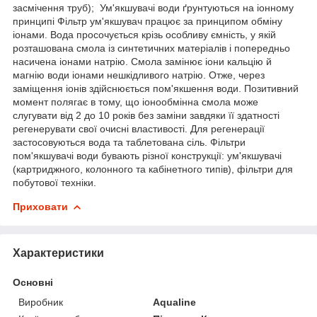
засмічення труб); Ум'якшувачі води ґрунтуються на іонному
принципі Фільтр ум'якшувач працює за принципом обміну
іонами. Вода просочується крізь особливу ємність, у якій
розташована смола із синтетичних матеріалів і попередньо
насичена іонами натрію. Смола замінює іони кальцію й
магнію води іонами нешкідливого натрію. Отже, через
заміщення іонів здійснюється пом'якшення води. Позитивний
момент полягає в тому, що іонообмінна смола може
слугувати від 2 до 10 років без заміни завдяки її здатності
регенерувати свої очисні властивості. Для регенерації
застосовуються вода та таблетована сіль. Фільтри
пом'якшувачі води бувають різної конструкції: ум'якшувачі
(картриджного, колонного та кабінетного типів), фільтри для
побутової техніки.
Приховати
Характеристики
Основні
Виробник
Aqualine