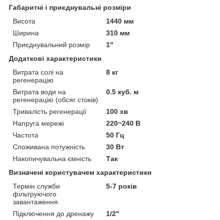
Габаритні і приєднувальні розміри
Висота
1440 мм
Ширина
310 мм
Приєднувальний розмір
1"
Додаткові характеристики
Витрата солі на
8 кг
регенерацію
Витрата води на
0.5 куб. м
регенерацію (обсяг стоків)
Тривалість регенерації
100 хв
Напруга мережі
220~240 В
Частота
50 Гц
Споживана потужність
30 Вт
Накопичувальна ємність
Так
Визначені користувачем характеристики
Термін служби
5-7 років
фільтруючого
завантаження
Підключення до дренажу
1/2"