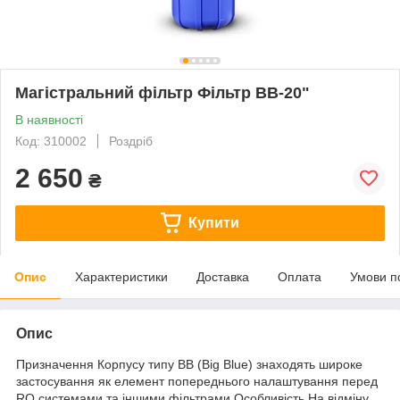
Магістральний фільтр Фільтр ВВ-20"
В наявності
Код: 310002
Роздріб
2 650
₴
Купити
Опис
Характеристики
Доставка
Оплата
Умови п
Опис
Призначення Корпусу типу BB (Big Blue) знаходять широке
застосування як елемент попереднього налаштування перед
RO системами та іншими фільтрами Особливість На відміну