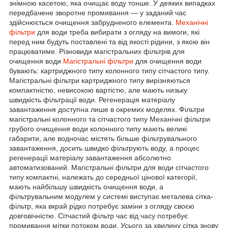
знімною касетою, яка очищає воду тонше. У деяких випадках
передбачене зворотне промивання — у заданий час
здійснюється очищення забрудненого елемента.
Механічні
фільтри
для води треба вибирати з огляду на вимоги, які
перед ним будуть поставлені та від якості рідини, з якою він
працюватиме. Різновиди магістральних фільтрів для
очищення води
Магістральні фільтри
для очищення води
бувають: картриджного типу колонного типу сітчастого типу.
Магістральні фільтри картриджного типу вирізняються
компактністю, невисокою вартістю, але мають низьку
швидкість фільтрації води. Регенерація матеріалу
завантаження доступна лише в окремих моделях. Фільтри
магістральні колонного та сітчастого типу Механічні фільтри
грубого очищення води колонного типу мають великі
габарити, але водночас містять більше фільтрувального
завантаження, досить швидко фільтрують воду, а процес
регенерації матеріалу завантаження абсолютно
автоматизований. Магістральні фільтри для води сітчастого
типу компактні, належать до середньої цінової категорії,
мають найбільшу швидкість очищення води, а
фільтрувальним модулем у системі виступає металева сітка-
фільтр, яка вкрай рідко потребує заміни з огляду своєю
довговічністю. Сітчастий фільтр час від часу потребує
промивання мітки потоком води. Усього за хвилину сітка знову