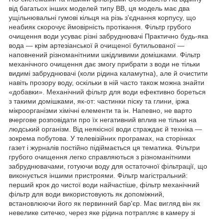
від багатьох інших моделей типу ВВ, ця модель має два
ущільнювальні гумові кільця на різь з'єднання корпусу, що
неабияк скорочує ймовірність протікання. Фільтр грубого
очищення води усуває різні забруднювачі Практично будь-яка
вода — крім артезіанської й очищеної бутильованої —
наповнений різноманітними шкідливими домішками. Фільтр
механічного очищення дає змогу прибрати з води не тільки
видимі забруднювачі (коли рідина каламутна), але й очистити
навіть прозору воду, оскільки в ній часто також можна знайти
«добавки». Механічний фільтр для води ефективно бореться
з такими домішками, як-от: частинки піску та глини, іржа
мікроорганізми хімічні елементи та ін. Напевно, не варто
вчергове розповідати про їх негативний вплив не тільки на
людський організм. Від неякісної води страждає й техніка —
зокрема побутова. У телевізійних програмах, на сторінках
газет і журналів постійно підіймається ця тематика. Фільтри
грубого очищення легко справляються з різноманітними
забруднювачами, готуючи воду для остаточної фільтрації, що
виконується іншими пристроями. Фільтр магістральний:
перший крок до чистої води найчастіше, фільтр механічний
фільтр для води використовують як допоміжний,
встановлюючи його як первинний бар'єр. Має вигляд він як
невелике ситечко, через яке рідина потрапляє в камеру зі