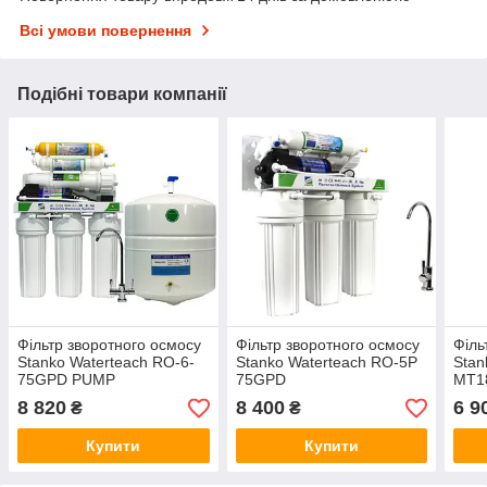
Всі умови повернення
Подібні товари компанії
Фільтр зворотного осмосу
Фільтр зворотного осмосу
Філь
Stanko Waterteach RO-6-
Stanko Waterteach RO-5P
Stan
75GPD PUMP
75GPD
MТ1
8 820
8 400
6 9
₴
₴
Купити
Купити