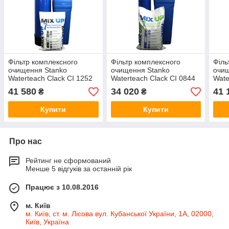
Фільтр комплексного
Фільтр комплексного
Філь
очищення Stanko
очищення Stanko
очищ
Waterteach Clack CI 1252
Waterteach Clack CI 0844
Wate
MIX
MIX FE+
1354
41 580
34 020
41 
₴
₴
Купити
Купити
Про нас
Рейтинг не сформований
Менше 5 відгуків за останній рік
Працює з 10.08.2016
м. Київ
м. Київ, ст. м. Лісова вул. Кубанської України, 1А, 02000,
Київ, Україна