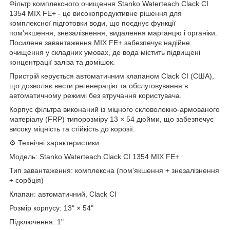
Фільтр комплексного очищення Stanko Waterteach Clack CI
1354 MIX FE+ - це високопродуктивне рішення для
комплексної підготовки води, що поєднує функції
пом'якшення, знезалізнення, видалення марганцю і органіки.
Посилене завантаження MIX FE+ забезпечує надійне
очищення у складних умовах, де вода містить підвищені
концентрації заліза та домішок.
Пристрій керується автоматичним клапаном Clack CI (США),
що дозволяє вести регенерацію та обслуговування в
автоматичному режимі без втручання користувача.
Корпус фільтра виконаний із міцного скловолокно-армованого
матеріалу (FRP) типорозміру 13 × 54 дюйми, що забезпечує
високу міцність та стійкість до корозії.
⚙️ Технічні характеристики
Модель: Stanko Waterteach Clack CI 1354 MIX FE+
Тип завантаження: комплексна (пом'якшення + знезалізнення
+ сорбція)
Клапан: автоматичний, Clack CI
Розмір корпусу: 13" × 54"
Підключення: 1"