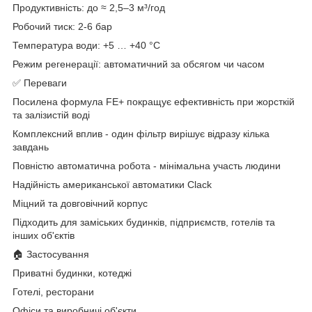
Продуктивність: до ≈ 2,5–3 м³/год
Робочий тиск: 2-6 бар
Температура води: +5 … +40 °C
Режим регенерації: автоматичний за обсягом чи часом
✅ Переваги
Посилена формула FE+ покращує ефективність при жорсткій
та залізистій воді
Комплексний вплив - один фільтр вирішує відразу кілька
завдань
Повністю автоматична робота - мінімальна участь людини
Надійність американської автоматики Clack
Міцний та довговічний корпус
Підходить для заміських будинків, підприємств, готелів та
інших об'єктів
🏠 Застосування
Приватні будинки, котеджі
Готелі, ресторани
Офіси та виробничі об'єкти