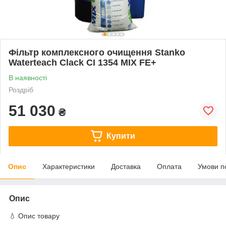
Фільтр комплексного очищення Stanko
Waterteach Clack CI 1354 MIX FE+
В наявності
Роздріб
51 030
₴
Купити
Опис
Характеристики
Доставка
Оплата
Умови п
Опис
💧 Опис товару