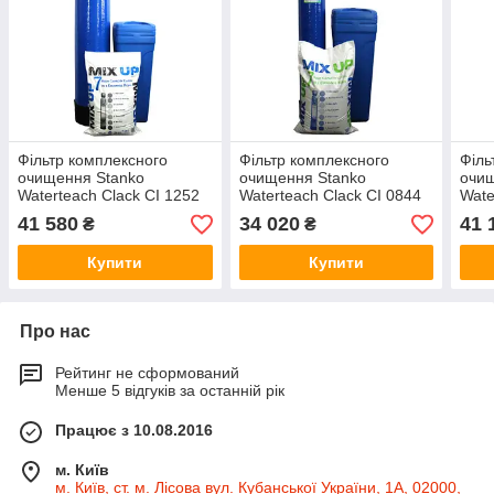
Фільтр комплексного
Фільтр комплексного
Філь
очищення Stanko
очищення Stanko
очищ
Waterteach Clack CI 1252
Waterteach Clack CI 0844
Wate
MIX
MIX FE+
MIX
41 580
34 020
41 
₴
₴
Купити
Купити
Про нас
Рейтинг не сформований
Менше 5 відгуків за останній рік
Працює з 10.08.2016
м. Київ
м. Київ, ст. м. Лісова вул. Кубанської України, 1А, 02000,