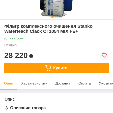
Фільтр комплексного очищення Stanko
Waterteach Clack CI 1054 MIX FE+
В наявності
Роздріб
28 220
₴
Купити
Опис
Характеристики
Доставка
Оплата
Умови п
Опис
💧
Описание товара