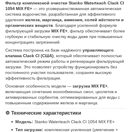
Фильтр комплексной очистки Stanko Waterteach Clack CI
1054 MIX FE+
— это усовершенствованная автоматическая
система водоочистки, разработанная для эффективного
удаления
железа, марганца, аммония, солей жёсткости и
органических веществ
. Благодаря усиленной формуле
фильтрующей загрузки
MIX FE+
, фильтр обеспечивает более
глубокую и стабильную очистку воды даже при повышенных
концентрациях загрязнений.
Система построена на базе надёжного
управляющего
клапана Clack CI (США)
, который обеспечивает полностью
автоматический режим работы и регенерации фильтрующей
загрузки. Это позволяет устройству функционировать без
постоянного участия пользователя, сохраняя высокую
эффективность фильтрации.
Основная особенность модели —
загрузка MIX FE+
,
включающая сочетание ионообменных смол, цеолитов и
активированных сорбентов, оптимизированных для воды с
повышенным содержанием железа и марганца.
⚙️
Технические характеристики
Модель:
Stanko Waterteach Clack CI 1054 MIX FE+
Тип загрузки:
комплексная усиленная (умягчение +