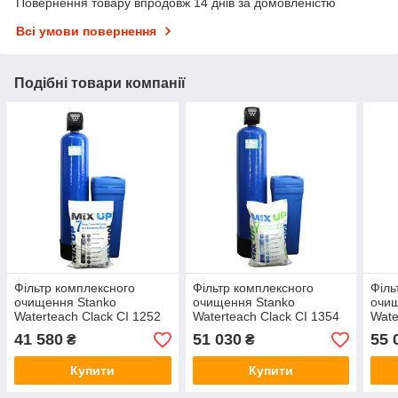
Повернення товару впродовж 14 днів за домовленістю
Всі умови повернення
Подібні товари компанії
Фільтр комплексного
Фільтр комплексного
Філь
очищення Stanko
очищення Stanko
очищ
Waterteach Clack CI 1252
Waterteach Clack CI 1354
Wate
MIX
MIX FE+
MIX
41 580
51 030
55 
₴
₴
Купити
Купити