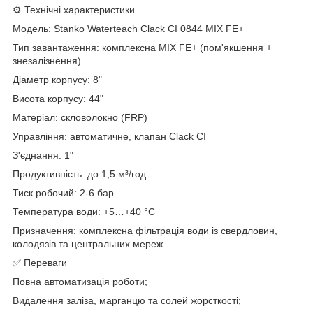
⚙️ Технічні характеристики
Модель: Stanko Waterteach Clack CI 0844 MIX FE+
Тип завантаження: комплексна MIX FE+ (пом'якшення +
знезалізнення)
Діаметр корпусу: 8"
Висота корпусу: 44"
Матеріал: скловолокно (FRP)
Управління: автоматичне, клапан Clack CI
З'єднання: 1"
Продуктивність: до 1,5 м³/год
Тиск робочий: 2-6 бар
Температура води: +5…+40 °C
Призначення: комплексна фільтрація води із свердловин,
колодязів та центральних мереж
✅ Переваги
Повна автоматизація роботи;
Видалення заліза, марганцю та солей жорсткості;