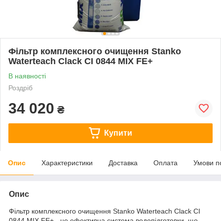
Фільтр комплексного очищення Stanko
Waterteach Clack CI 0844 MIX FE+
В наявності
Роздріб
34 020
₴
Купити
Опис
Характеристики
Доставка
Оплата
Умови п
Опис
Фільтр комплексного очищення Stanko Waterteach Clack CI
0844 MIX FE+ - це ефективна система водопідготовки, що