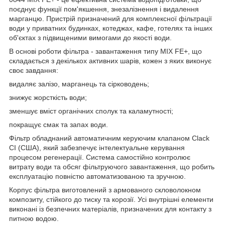
поєднує функції пом'якшення, знезалізнення і видалення
марганцю. Пристрій призначений для комплексної фільтрації
води у приватних будинках, котеджах, кафе, готелях та інших
об'єктах з підвищеними вимогами до якості води.
В основі роботи фільтра - завантаження типу MIX FE+, що
складається з декількох активних шарів, кожен з яких виконує
своє завдання:
видаляє залізо, марганець та сірководень;
знижує жорсткість води;
зменшує вміст органічних сполук та каламутності;
покращує смак та запах води.
Фільтр обладнаний автоматичним керуючим клапаном Clack
CI (США), який забезпечує інтелектуальне керування
процесом регенерації. Система самостійно контролює
витрату води та обсяг фільтруючого завантаження, що робить
експлуатацію повністю автоматизованою та зручною.
Корпус фільтра виготовлений з армованого скловолокном
композиту, стійкого до тиску та корозії. Усі внутрішні елементи
виконані із безпечних матеріалів, призначених для контакту з
питною водою.