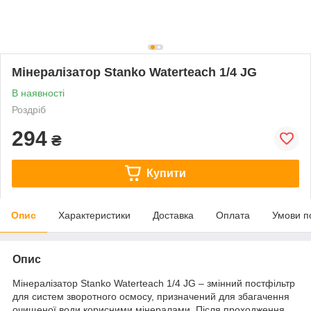
Мінералізатор Stanko Waterteach 1/4 JG
В наявності
Роздріб
294
₴
Купити
Опис
Характеристики
Доставка
Оплата
Умови п
Опис
Мінералізатор Stanko Waterteach 1/4 JG – змінний постфільтр
для систем зворотного осмосу, призначений для збагачення
очищеної води корисними мінералами. Після проходження