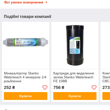
Всі умови повернення
Подібні товари компанії
Мінералізатор Stanko
Картридж для видалення
Комп
Waterteach 4 мінерали 1/4
заліза Stanko Waterteach
Stan
різьблення
FE 10BB
CBC
252
756
273
₴
₴
Купити
Купити