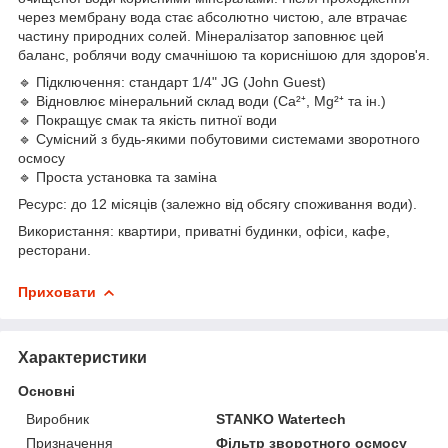
через мембрану вода стає абсолютно чистою, але втрачає
частину природних солей. Мінералізатор заповнює цей
баланс, роблячи воду смачнішою та кориснішою для здоров'я.
🔹 Підключення: стандарт 1/4" JG (John Guest)
🔹 Відновлює мінеральний склад води (Ca²⁺, Mg²⁺ та ін.)
🔹 Покращує смак та якість питної води
🔹 Сумісний з будь-якими побутовими системами зворотного
осмосу
🔹 Проста установка та заміна
Ресурс: до 12 місяців (залежно від обсягу споживання води).
Використання: квартири, приватні будинки, офіси, кафе,
ресторани.
Приховати
Характеристики
Основні
Виробник
STANKO Watertech
Призначення
Фільтр зворотного осмосу