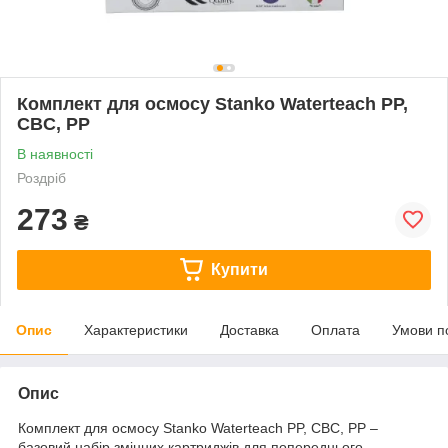
Комплект для осмосу Stanko Waterteach PP,
CBC, PP
В наявності
Роздріб
273
₴
Купити
Опис
Характеристики
Доставка
Оплата
Умови п
Опис
Комплект для осмосу Stanko Waterteach PP, CBC, PP –
базовий набір змінних картриджів для попереднього