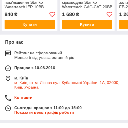
пом'якшення Stanko
сірководню Stanko
залі
Waterteach IER 10BB
Waterteach GAC-CAT 20BB
FE-
840
1 680
1 2
₴
₴
Купити
Купити
Про нас
Рейтинг не сформований
Менше 5 відгуків за останній рік
Працює з 10.08.2016
м. Київ
м. Київ, ст. м. Лісова вул. Кубанської України, 1А, 02000,
Київ, Україна
Контакти
Сьогодні працює з 11:00 до 15:00
Показати весь графік роботи