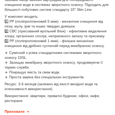
очищення води в системах зворотного осмосу. Підходить для
більшості побутових систем стандарту 10" Slim Line.
У комплект входять:
1️⃣ PP (поліпропіленовий 5 мкм) - механічне очищення від
піску, мулу, іржі та інших твердих домішок.
2️⃣ CBC (пресований вугільний блок) - ефективне видалення
хлору, органічних сполук, неприємного запаху та присмаку.
3️⃣ PP (поліпропіленовий 1 мкм) - фінішне механічне
очищення від дрібних суспензій перед мембраною осмосу.
🔹 Сумісний з усіма стандартними системами зворотного
осмосу 10SL.
🔹 Захищає мембрану зворотного осмосу, продовжуючи її
термін служби.
🔹 Покращує якість та смак води.
🔹 Проста заміна без спеціальних інструментів.
Ресурс: 3-6 місяців (залежно від якості вихідної води та
інтенсивності використання).
Використання: квартири, приватні будинки, офіси, кафе,
ресторани.
Приховати