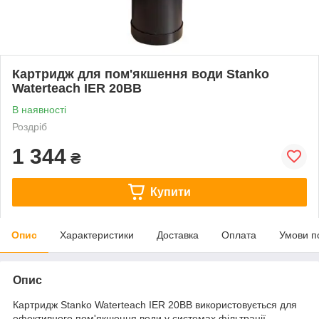
Картридж для пом'якшення води Stanko
Waterteach IER 20BB
В наявності
Роздріб
1 344
₴
Купити
Опис
Характеристики
Доставка
Оплата
Умови п
Опис
Картридж Stanko Waterteach IER 20BB використовується для
ефективного пом'якшення води у системах фільтрації