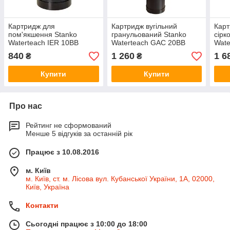
Картридж для
Картридж вугільний
Карт
пом'якшення Stanko
гранульований Stanko
сірк
Waterteach IER 10BB
Waterteach GAC 20BB
Wate
840
1 260
1 6
₴
₴
Купити
Купити
Про нас
Рейтинг не сформований
Менше 5 відгуків за останній рік
Працює з 10.08.2016
м. Київ
м. Київ, ст. м. Лісова вул. Кубанської України, 1А, 02000,
Київ, Україна
Контакти
Сьогодні працює з 10:00 до 18:00