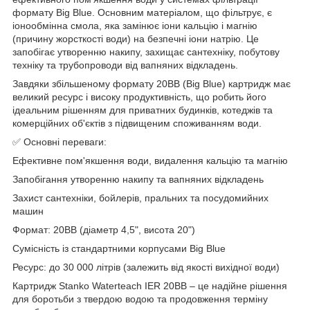
формату Big Blue. Основним матеріалом, що фільтрує, є
іонообмінна смола, яка замінює іони кальцію і магнію
(причину жорсткості води) на безпечні іони натрію. Це
запобігає утворенню накипу, захищає сантехніку, побутову
техніку та трубопроводи від вапняних відкладень.
Завдяки збільшеному формату 20BB (Big Blue) картридж має
великий ресурс і високу продуктивність, що робить його
ідеальним рішенням для приватних будинків, котеджів та
комерційних об'єктів з підвищеним споживанням води.
✅ Основні переваги:
Ефективне пом'якшення води, видалення кальцію та магнію
Запобігання утворенню накипу та вапняних відкладень
Захист сантехніки, бойлерів, пральних та посудомийних
машин
Формат: 20BB (діаметр 4,5", висота 20")
Сумісність із стандартними корпусами Big Blue
Ресурс: до 30 000 літрів (залежить від якості вихідної води)
Картридж Stanko Waterteach IER 20BB – це надійне рішення
для боротьби з твердою водою та продовження терміну