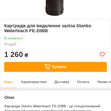
Картридж для видалення заліза Stanko
Waterteach FE-20BB
В наявності
Роздріб
1 260
₴
Купити
Опис
Характеристики
Доставка
Оплата
Умови п
Опис
Картридж Stanko Waterteach FE-20BB - це спеціалізований
фільтруючий елемент, розроблений для ефективного