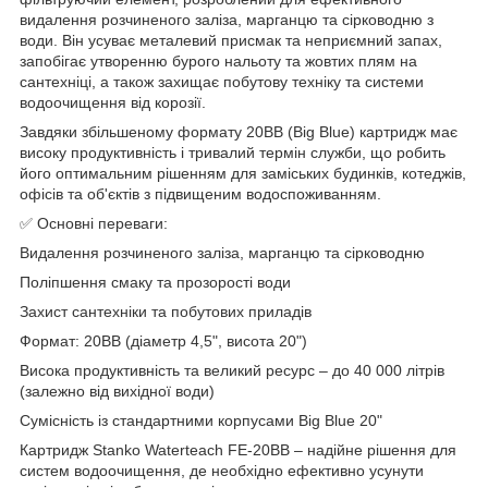
видалення розчиненого заліза, марганцю та сірководню з
води. Він усуває металевий присмак та неприємний запах,
запобігає утворенню бурого нальоту та жовтих плям на
сантехніці, а також захищає побутову техніку та системи
водоочищення від корозії.
Завдяки збільшеному формату 20BB (Big Blue) картридж має
високу продуктивність і тривалий термін служби, що робить
його оптимальним рішенням для заміських будинків, котеджів,
офісів та об'єктів з підвищеним водоспоживанням.
✅ Основні переваги:
Видалення розчиненого заліза, марганцю та сірководню
Поліпшення смаку та прозорості води
Захист сантехніки та побутових приладів
Формат: 20BB (діаметр 4,5", висота 20")
Висока продуктивність та великий ресурс – до 40 000 літрів
(залежно від вихідної води)
Сумісність із стандартними корпусами Big Blue 20"
Картридж Stanko Waterteach FE-20BB – надійне рішення для
систем водоочищення, де необхідно ефективно усунути