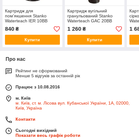
Картридж для
Картридж вугільний
Карт
пом'якшення Stanko
гранульований Stanko
сірк
Waterteach IER 10BB
Waterteach GAC 20BB
Wate
840
1 260
1 6
₴
₴
Купити
Купити
Про нас
Рейтинг не сформований
Менше 5 відгуків за останній рік
Працює з 10.08.2016
м. Київ
м. Київ, ст. м. Лісова вул. Кубанської України, 1А, 02000,
Київ, Україна
Контакти
Сьогодні вихідний
Показати весь графік роботи