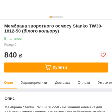
Мембрана зворотного осмосу Stanko TW30-
1812-50 (білого кольору)
В наявності
Роздріб
840
₴
Купити
Опис
Характеристики
Доставка
Оплата
Умови п
Опис
Мембрана Stanko TW30-1812-50 - це змінний елемент для
побутових систем зворотного осмосу, що забезпечує глибоке