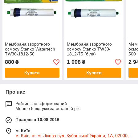
Мембрана зворотного
Мембрана зворотного
Мемб
осмосу Stanko Watertech
осмосу Stanko TW30-
осмо
TW30-1812-50
1812-75 (біла)
500
880
1 008
2 9
₴
₴
Купити
Купити
Про нас
Рейтинг не сформований
Менше 5 відгуків за останній рік
Працює з 10.08.2016
м. Київ
м. Київ, ст. м. Лісова вул. Кубанської України, 1А, 02000,