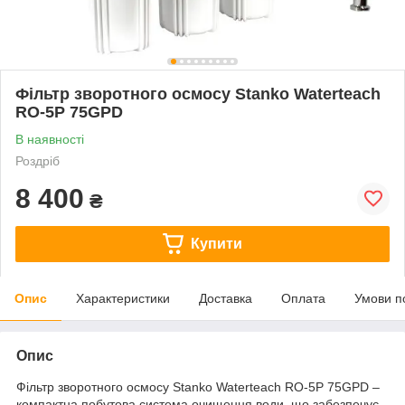
Фільтр зворотного осмосу Stanko Waterteach
RO-5P 75GPD
В наявності
Роздріб
8 400
₴
Купити
Опис
Характеристики
Доставка
Оплата
Умови п
Опис
Фільтр зворотного осмосу Stanko Waterteach RO-5P 75GPD –
компактна побутова система очищення води, що забезпечує