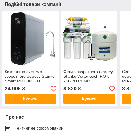
Подібні товари компанії
Компактна система
Фільтр зворотного осмосу
Сист
зворотного осмосу Stanko
Stanko Waterteach RO-6-
осмо
Smart RO 600GPD
75GPD PUMP
RO-
24 906
8 820
8 8
₴
₴
Купити
Купити
Про нас
Рейтинг не сформований