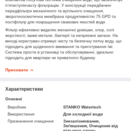
п'ятиступінчасту фільтрацію. У конструкції передбачені
передфільтри механічного та вугільного очищення,
зворотноосмотична мембрана продуктивністю 75 GPD та
постфільтр для покращення смакових якостей води.
Фільтр ефективно видаляє механічні домішки, хлор, солі
жорсткості, важкі метали, бактерії та неприємні запахи. На
виході користувач отримує чисту та безпечну питну воду, що
підходить для щоденного вживання та приготування їжі.
Система проста в установці та обслуговуванні, ідеально
підходить для квартири чи приватного будинку.
Приховати
Характеристики
Основні
Виробник
STANKO Watertech
Використання
Для холодної води
Призначення очищення
Знезалізнювання,
Зм'якшення, Очищення від
вільного хлору