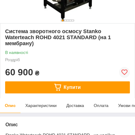
Система зворотного осмосу Stanko
Waterteach ROHD 4021 STANDARD (на 1
мембрану)
В наявності
Роздріб
60 900
₴
Купити
Опис
Характеристики
Доставка
Оплата
Умови п
Опис
Stanko Waterteach ROHD 4021 STANDARD - це надійна