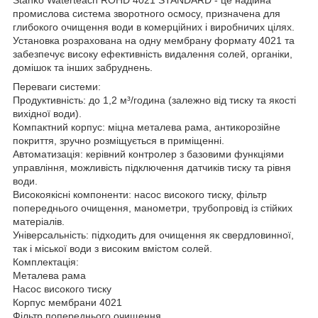
промислова система зворотного осмосу, призначена для
глибокого очищення води в комерційних і виробничих цілях.
Установка розрахована на одну мембрану формату 4021 та
забезпечує високу ефективність видалення солей, органіки,
домішок та інших забруднень.
Переваги системи:
Продуктивність: до 1,2 м³/година (залежно від тиску та якості
вихідної води).
Компактний корпус: міцна металева рама, антикорозійне
покриття, зручно розміщується в приміщенні.
Автоматизація: керівний контролер з базовими функціями
управління, можливість підключення датчиків тиску та рівня
води.
Високоякісні компоненти: насос високого тиску, фільтр
попереднього очищення, манометри, трубопровід із стійких
матеріалів.
Універсальність: підходить для очищення як свердловинної,
так і міської води з високим вмістом солей.
Комплектація:
Металева рама
Насос високого тиску
Корпус мембрани 4021
Фільтр попереднього очищення