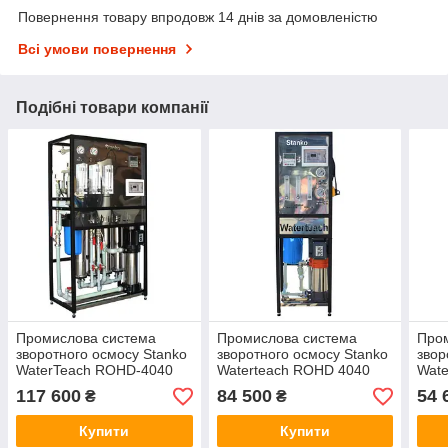
Повернення товару впродовж 14 днів за домовленістю
Всі умови повернення
Подібні товари компанії
Промислова система
Промислова система
Про
зворотного осмосу Stanko
зворотного осмосу Stanko
звор
WaterTeach ROHD-4040
Waterteach ROHD 4040
Wat
STANDARD (4 мембрани)
Prom (1 мембрана)
BUD
117 600
84 500
54 
₴
₴
Купити
Купити